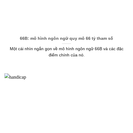
66B: mô hình ngôn ngữ quy mô 66 tỷ tham số
Một cái nhìn ngắn gọn về mô hình ngôn ngữ 66B và các đặc
điểm chính của nó.