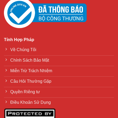
Tính Hợp Pháp
Về Chúng Tôi
Chính Sách Bảo Mật
Miễn Trừ Trách Nhiệm
Câu Hỏi Thường Gặp
Quyền Riêng tư
Điều Khoản Sử Dụng