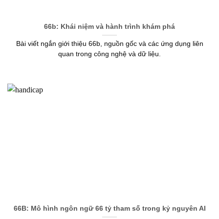
66b: Khái niệm và hành trình khám phá
Bài viết ngắn giới thiệu 66b, nguồn gốc và các ứng dụng liên
quan trong công nghệ và dữ liệu.
66B: Mô hình ngôn ngữ 66 tỷ tham số trong kỷ nguyên AI