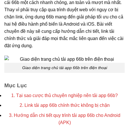
cái
66b
một cách nhanh chóng, an toàn và mượt mà nhất.
Thay vì phải truy cập qua trình duyệt web với nguy cơ bị
chặn link, ứng dụng 66b mang đến giải pháp tối ưu cho cả
hai hệ điều hành phổ biến là Android và iOS. Bài viết
chuyên đề này sẽ cung cấp hướng dẫn chi tiết, link tải
chính thức và giải đáp mọi thắc mắc liên quan đến việc cài
đặt ứng dụng.
Giao diện trang chủ tải app 66b trên điện thoại
Mục Lục
1. Tại sao cược thủ chuyên nghiệp nên tải app 66b?
2. Link tải app 66b chính thức không bị chặn
3. Hướng dẫn chi tiết quy trình tải app 66b cho Android
(APK)