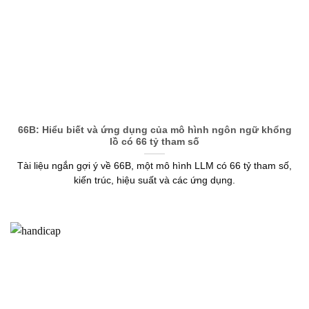
66B: Hiểu biết và ứng dụng của mô hình ngôn ngữ khổng
lồ có 66 tỷ tham số
Tài liệu ngắn gợi ý về 66B, một mô hình LLM có 66 tỷ tham số,
kiến trúc, hiệu suất và các ứng dụng.