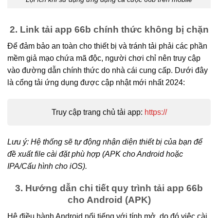
2. Link tải app 66b chính thức không bị chặn
Để đảm bảo an toàn cho thiết bị và tránh tải phải các phần
mềm giả mạo chứa mã độc, người chơi chỉ nên truy cập
vào đường dẫn chính thức do nhà cái cung cấp. Dưới đây
là cổng tải ứng dụng được cập nhật mới nhất 2024:
Truy cập trang chủ tải app:
https://
Lưu ý: Hệ thống sẽ tự động nhận diện thiết bị của bạn để
đề xuất file cài đặt phù hợp (APK cho Android hoặc
IPA/Cấu hình cho iOS).
3. Hướng dẫn chi tiết quy trình tải app 66b
cho Android (APK)
Hệ điều hành Android nổi tiếng với tính mở, do đó việc cài