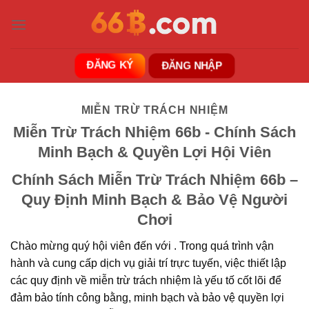
Bỏ
qua
nội
dung
ĐĂNG KÝ
ĐĂNG NHẬP
MIỄN TRỪ TRÁCH NHIỆM
Miễn Trừ Trách Nhiệm 66b - Chính Sách
Minh Bạch & Quyền Lợi Hội Viên
Chính Sách Miễn Trừ Trách Nhiệm 66b –
Quy Định Minh Bạch & Bảo Vệ Người
Chơi
Chào mừng quý hội viên đến với
. Trong quá trình vận
hành và cung cấp dịch vụ giải trí trực tuyến, việc thiết lập
các quy định về
miễn trừ trách nhiệm
là yếu tố cốt lõi để
đảm bảo tính công bằng, minh bạch và bảo vệ quyền lợi