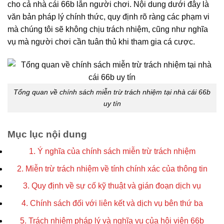
cho cả nhà cái
66b
lẫn người chơi. Nội dung dưới đây là
văn bản pháp lý chính thức, quy định rõ ràng các phạm vi
mà chúng tôi sẽ không chịu trách nhiệm, cũng như nghĩa
vụ mà người chơi cần tuân thủ khi tham gia cá cược.
Tổng quan về chính sách miễn trừ trách nhiệm tại nhà cái 66b
uy tín
Mục lục nội dung
1. Ý nghĩa của chính sách miễn trừ trách nhiệm
2. Miễn trừ trách nhiệm về tính chính xác của thông tin
3. Quy định về sự cố kỹ thuật và gián đoạn dịch vụ
4. Chính sách đối với liên kết và dịch vụ bên thứ ba
5. Trách nhiệm pháp lý và nghĩa vụ của hội viên 66b