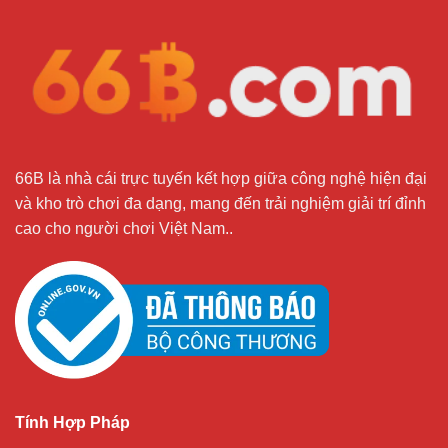
66B là nhà cái trực tuyến kết hợp giữa công nghệ hiện đại
và kho trò chơi đa dạng, mang đến trải nghiệm giải trí đỉnh
cao cho người chơi Việt Nam..
Tính Hợp Pháp