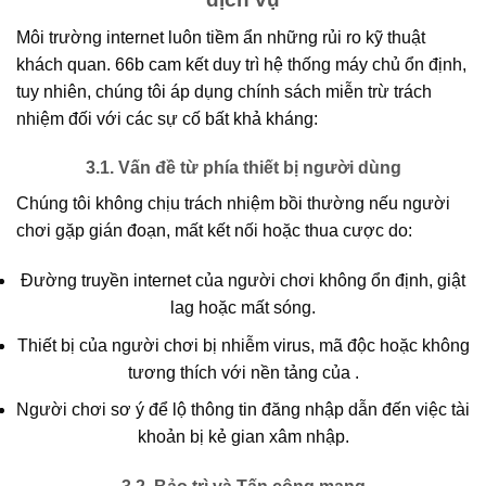
Môi trường internet luôn tiềm ẩn những rủi ro kỹ thuật
khách quan.
66b
cam kết duy trì hệ thống máy chủ ổn định,
tuy nhiên, chúng tôi áp dụng chính sách
miễn trừ trách
nhiệm
đối với các sự cố bất khả kháng:
3.1. Vấn đề từ phía thiết bị người dùng
Chúng tôi không chịu trách nhiệm bồi thường nếu người
chơi gặp gián đoạn, mất kết nối hoặc thua cược do:
Đường truyền internet của người chơi không ổn định, giật
lag hoặc mất sóng.
Thiết bị của người chơi bị nhiễm virus, mã độc hoặc không
tương thích với nền tảng của
.
Người chơi sơ ý để lộ thông tin đăng nhập dẫn đến việc tài
khoản bị kẻ gian xâm nhập.