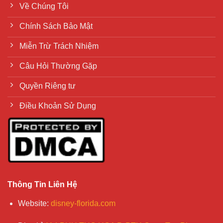
Về Chúng Tôi
Chính Sách Bảo Mật
Miễn Trừ Trách Nhiệm
Câu Hỏi Thường Gặp
Quyền Riêng tư
Điều Khoản Sử Dụng
Thông Tin Liên Hệ
Website
:
disney-florida.com