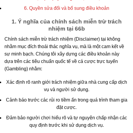
6. Quyền sửa đổi và bổ sung điều khoản
1. Ý nghĩa của chính sách miễn trừ trách
nhiệm tại 66b
Chính sách
miễn trừ trách nhiệm
(Disclaimer) tại
không
nhằm mục đích thoái thác nghĩa vụ, mà là một cam kết về
sự minh bạch. Chúng tôi xây dựng các điều khoản này
dựa trên các tiêu chuẩn quốc tế về cá cược trực tuyến
(Gambling) nhằm:
Xác định rõ ranh giới trách nhiệm giữa nhà cung cấp dịch
vụ và người sử dụng.
Cảnh báo trước các rủi ro tiềm ẩn trong quá trình tham gia
đặt cược.
Đảm bảo người chơi hiểu rõ và tự nguyện chấp nhận các
quy định trước khi sử dụng dịch vụ.