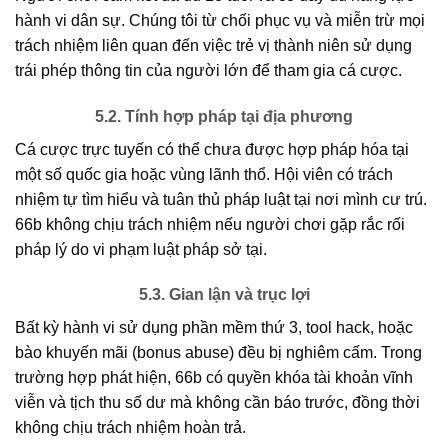
hành vi dân sự. Chúng tôi từ chối phục vụ và miễn trừ mọi
trách nhiệm liên quan đến việc trẻ vị thành niên sử dụng
trái phép thông tin của người lớn để tham gia cá cược.
5.2. Tính hợp pháp tại địa phương
Cá cược trực tuyến có thể chưa được hợp pháp hóa tại
một số quốc gia hoặc vùng lãnh thổ. Hội viên có trách
nhiệm tự tìm hiểu và tuân thủ pháp luật tại nơi mình cư trú.
66b
không chịu trách nhiệm nếu người chơi gặp rắc rối
pháp lý do vi phạm luật pháp sở tại.
5.3. Gian lận và trục lợi
Bất kỳ hành vi sử dụng phần mềm thứ 3, tool hack, hoặc
bào khuyến mãi (bonus abuse) đều bị nghiêm cấm. Trong
trường hợp phát hiện,
66b
có quyền khóa tài khoản vĩnh
viễn và tịch thu số dư mà không cần báo trước, đồng thời
không chịu trách nhiệm hoàn trả.