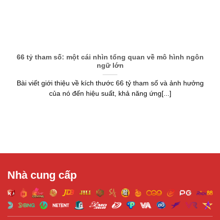
66 tỷ tham số: một cái nhìn tổng quan về mô hình ngôn
ngữ lớn
Bài viết giới thiệu về kích thước 66 tỷ tham số và ảnh hưởng
của nó đến hiệu suất, khả năng ứng[...]
Nhà cung cấp