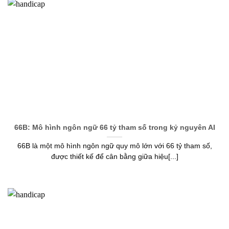
66B: Mô hình ngôn ngữ 66 tỷ tham số trong kỷ nguyên AI
66B là một mô hình ngôn ngữ quy mô lớn với 66 tỷ tham số,
được thiết kế để cân bằng giữa hiệu[...]