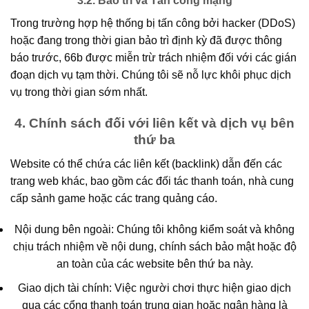
3.2. Bảo trì và Tấn công mạng
Trong trường hợp hệ thống bị tấn công bởi hacker (DDoS)
hoặc đang trong thời gian bảo trì định kỳ đã được thông
báo trước,
66b
được miễn trừ trách nhiệm đối với các gián
đoạn dịch vụ tạm thời. Chúng tôi sẽ nỗ lực khôi phục dịch
vụ trong thời gian sớm nhất.
4. Chính sách đối với liên kết và dịch vụ bên
thứ ba
Website
có thể chứa các liên kết (backlink) dẫn đến các
trang web khác, bao gồm các đối tác thanh toán, nhà cung
cấp sảnh game hoặc các trang quảng cáo.
Nội dung bên ngoài:
Chúng tôi không kiểm soát và không
chịu trách nhiệm về nội dung, chính sách bảo mật hoặc độ
an toàn của các website bên thứ ba này.
Giao dịch tài chính:
Việc người chơi thực hiện giao dịch
qua các cổng thanh toán trung gian hoặc ngân hàng là