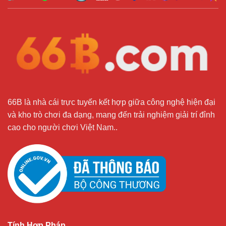
toàn. Đồng thời, hệ thống xác thực tài khoản giúp
đảm bảo tính xác thực mà vẫn giữ sự thuận tiện cho
người chơi.
66B là nhà cái trực tuyến kết hợp giữa công nghệ hiện đại
và kho trò chơi đa dạng, mang đến trải nghiệm giải trí đỉnh
cao cho người chơi Việt Nam..
Cong cuoc nhanh chong
Quy trình tham gia
Để bước chân vào thế giới cược của 66b, bạn có thể
làm theo quy trình sau:
Tính Hợp Pháp