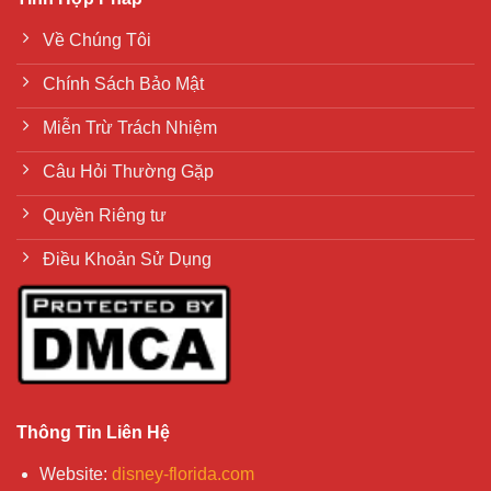
Tạo tài khoản nhanh bằng vài phút và xác thực
Về Chúng Tôi
danh tính.
Chính Sách Bảo Mật
Nạp tiền vào ví cược và chọn trò chơi hoặc môn
thể thao yêu thích.
Miễn Trừ Trách Nhiệm
Đặt cược và theo dõi kết quả trên bảng cược thời
Câu Hỏi Thường Gặp
gian thực.
Quyền Riêng tư
Rút tiền khi bạn đạt được lợi nhuận và nhận
thông báo từ hệ thống.
Điều Khoản Sử Dụng
Thông Tin Liên Hệ
Website
:
disney-florida.com