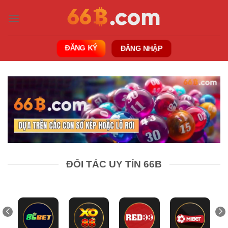
Bỏ
qua
nội
dung
ĐĂNG KÝ
ĐĂNG NHẬP
ĐỐI TÁC UY TÍN 66B