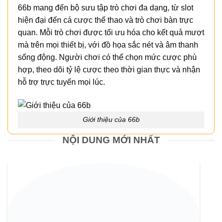
66b mang đến bộ sưu tập trò chơi đa dạng, từ slot
hiện đại đến cá cược thể thao và trò chơi bàn trực
quan. Mỗi trò chơi được tối ưu hóa cho kết quả mượt
mà trên mọi thiết bị, với đồ họa sắc nét và âm thanh
sống động. Người chơi có thể chọn mức cược phù
hợp, theo dõi tỷ lệ cược theo thời gian thực và nhận
hỗ trợ trực tuyến mọi lúc.
Giới thiệu của 66b
NỘI DUNG MỚI NHẤT
Tiện ích nổi bật
Khách hàng sẽ được trải nghiệm các tính năng như
phiên bản di động tối ưu, giao diện người dùng trực
quan, và hệ thống rút tiền nhanh. Các công cụ hỗ trợ
quản lý tài khoản như chế độ chơi an toàn, kiểm soát
chi tiêu, và lịch sử giao dịch giúp bạn tự tin hơn khi